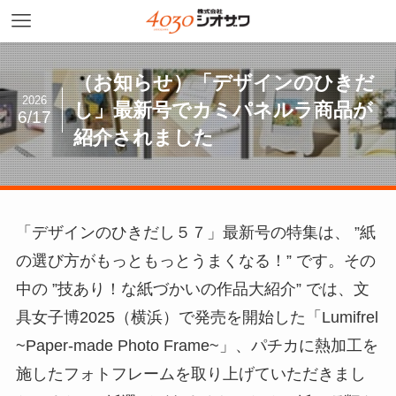
（お知らせ）「デザインのひきだ
2026
し」最新号でカミパネルラ商品が
6/17
紹介されました
「デザインのひきだし５７」最新号の特集は、 ”紙
の選び方がもっともっとうまくなる！” です。その
中の ”技あり！な紙づかいの作品大紹介” では、文
具女子博2025（横浜）で発売を開始した「Lumifrel
~Paper-made Photo Frame~」、パチカに熱加工を
施したフォトフレームを取り上げていただきまし