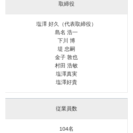
取締役
塩澤 好久（代表取締役）
島名 浩一
下川 博
堤 忠嗣
金子 敦也
村田 浩敏
塩澤真実
塩澤好貴
従業員数
104名