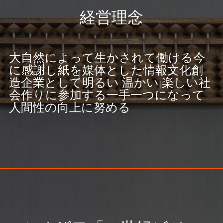
経営理念
大自然によって生かされて
働ける今
に感謝し
紙を媒体とした情報文化創
造企業として
明るい 温かい 楽しい社
会作りに参加する
一手一つになって
人間性の向上に努める