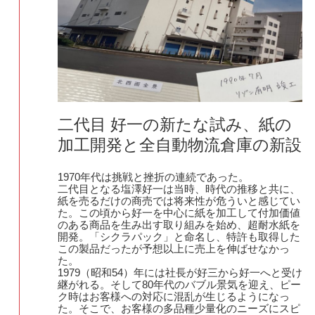
二代目 好一の新たな試み、紙の
加工開発と全自動物流倉庫の新設
1970年代は挑戦と挫折の連続であった。
二代目となる塩澤好一は当時、時代の推移と共に、
紙を売るだけの商売では将来性が危ういと感じてい
た。この頃から好一を中心に紙を加工して付加価値
のある商品を生み出す取り組みを始め、超耐水紙を
開発。「シクラパック」と命名し、特許も取得した
この製品だったが予想以上に売上を伸ばせなかっ
た。
1979（昭和54）年には社長が好三から好一へと受け
継がれる。そして80年代のバブル景気を迎え、ピー
ク時はお客様への対応に混乱が生じるようになっ
た。そこで、お客様の多品種少量化のニーズにスピ