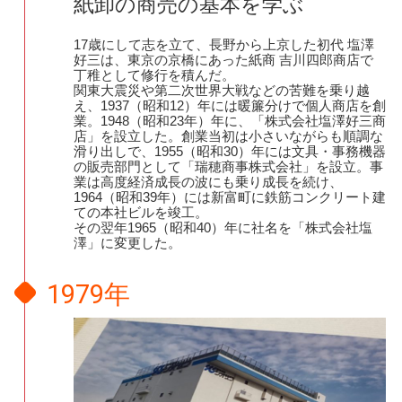
紙卸の商売の基本を学ぶ
17歳にして志を立て、長野から上京した初代 塩澤
好三は、東京の京橋にあった紙商 吉川四郎商店で
丁稚として修行を積んだ。
関東大震災や第二次世界大戦などの苦難を乗り越
え、1937（昭和12）年には暖簾分けで個人商店を創
業。1948（昭和23年）年に、「株式会社塩澤好三商
店」を設立した。創業当初は小さいながらも順調な
滑り出しで、1955（昭和30）年には文具・事務機器
の販売部門として「瑞穂商事株式会社」を設立。事
業は高度経済成長の波にも乗り成長を続け、
1964（昭和39年）には新富町に鉄筋コンクリート建
ての本社ビルを竣工。
その翌年1965（昭和40）年に社名を「株式会社塩
澤」に変更した。
1979年