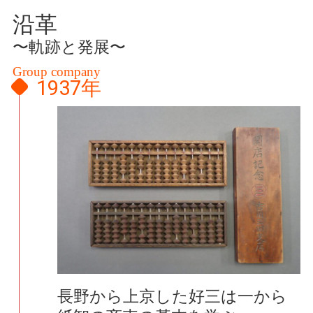
沿革
〜軌跡と発展〜
Group company
1937年
長野から上京した好三は一から