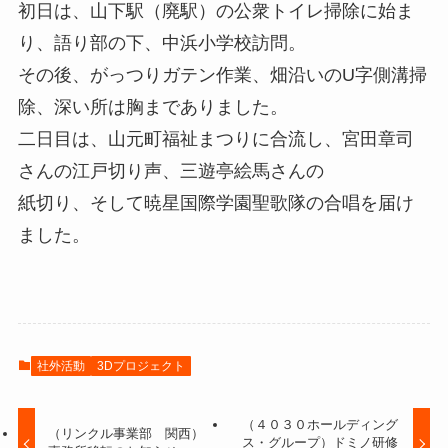
初日は、山下駅（廃駅）の公衆トイレ掃除に始ま
り、語り部の下、中浜小学校訪問。
その後、がっつりガテン作業、畑沿いのU字側溝掃
除、深い所は胸までありました。
二日目は、山元町福祉まつりに合流し、宮田章司
さんの江戸切り声、三遊亭絵馬さんの
紙切り、そして暁星国際学園聖歌隊の合唱を届け
ました。
社外活動
3Dプロジェクト
（４０３０ホールディング
（リンクル事業部 関西）
ス・グループ）ドミノ研修